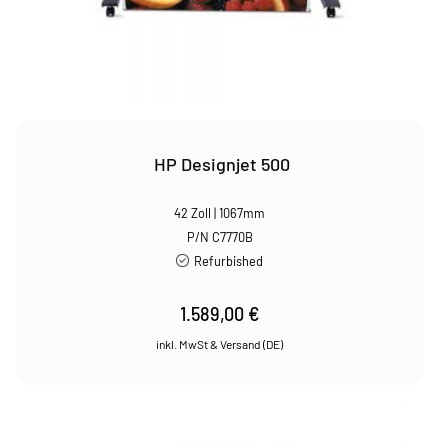
HP Designjet 500
42 Zoll | 1067mm
P/N C7770B
Refurbished
1.589,00
€