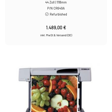
44 Zoll | 1118mm
P/N CR649A
Refurbished
1.489,00
€