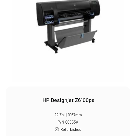
HP Designjet Z6100ps
42 Zoll | 1067mm
P/N Q6653A
Refurbished