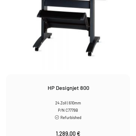
HP Designjet 800
24 Zoll | 610mm
P/N C7779B
Refurbished
1.289,00
€