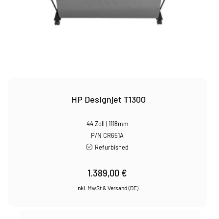
HP Designjet T1300
44 Zoll | 1118mm
P/N CR651A
Refurbished
1.389,00
€