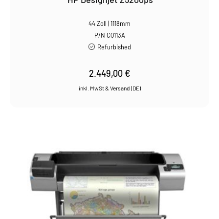
44 Zoll | 1118mm
P/N CQ113A
Refurbished
2.449,00
€