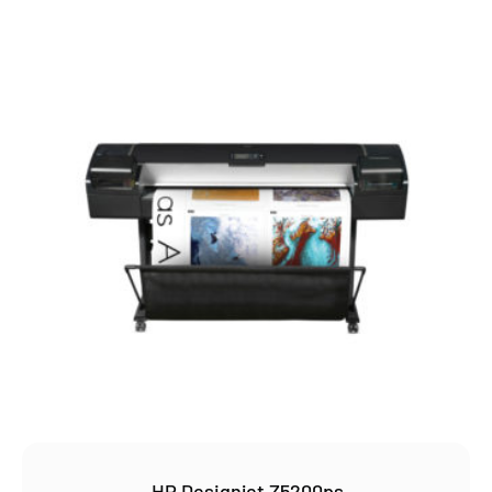
HP Designjet Z5200ps