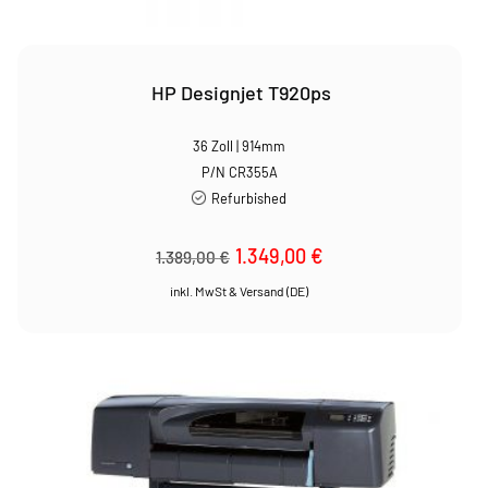
HP Designjet T920ps
36 Zoll | 914mm
P/N CR355A
Refurbished
Ursprünglicher
1.349,00
€
Aktueller
1.389,00
€
Preis
Preis
war:
ist:
1.389,00 €
1.349,00 €.