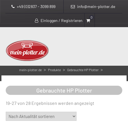
+49 (0)2837 - 3099 899
info@mein-plotter.de
0
Einloggen / Registrieren
>
>
>
mein-plotter.de
Produkte
Gebrauchte HP Plotter
Page 3
Gebrauchte HP Plotter
Nach
19–27 von 28 Ergebnissen werden angezeigt
Aktualität
sortiert