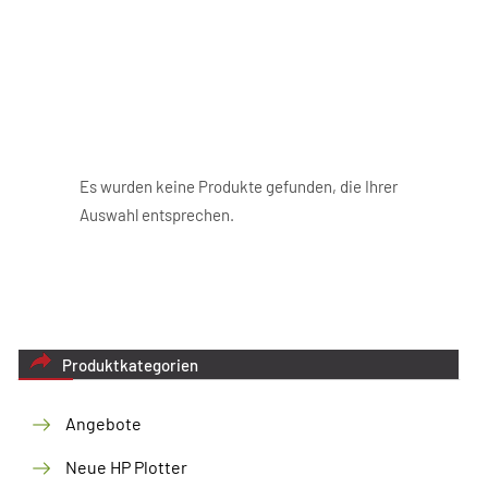
die kostengünstigsten Einzelplatzdrucker von HP für
Büros, die großformatige CAD-Zeichnungen intern
drucken. Die schnell und einfach erzielten
Druckergebnisse verfehlen ihre Wirkung nicht und
weisen eine exzellente Strich- und Bildqualität auf.
Es wurden keine Produkte gefunden, die Ihrer
Auswahl entsprechen.
Produktkategorien
Angebote
Neue HP Plotter