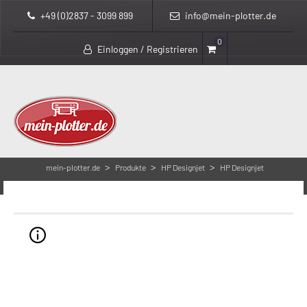
+49 (0)2837 - 3099 899
info@mein-plotter.de
0
Einloggen / Registrieren
>
>
>
mein-plotter.de
Produkte
HP Designjet
HP Designjet
510
HP Designjet 510
Plotter der HP Designjet 510 Serie in 24 Zoll | CH336A
und 42 Zoll | CH337A, sowie der Designjet 510ps (mit
Post Script) in 24 Zoll | CJ996A und 42 Zoll | CJ997A, sind