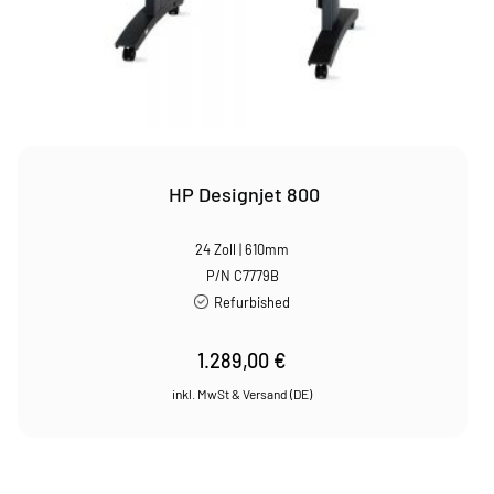
HP Designjet 800
24 Zoll | 610mm
P/N C7779B
Refurbished
1.289,00
€