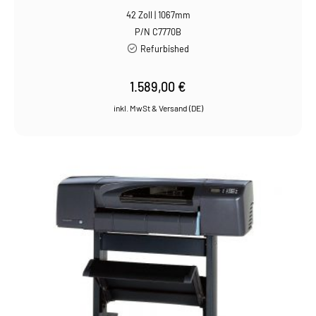
42 Zoll | 1067mm
P/N C7770B
Refurbished
1.589,00
€