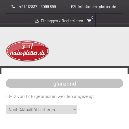
+49 (0)2837 - 3099 899
info@mein-plotter.de
0
Einloggen / Registrieren
>
>
>
mein-plotter.de
Produkte
glänzend
Page 2
glänzend
Nach
10–12 von 12 Ergebnissen werden angezeigt
Aktualität
sortiert