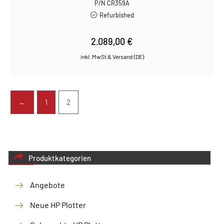
P/N CR359A
Refurbished
2.089,00
€
←
1
2
Produktkategorien
Angebote
Neue HP Plotter