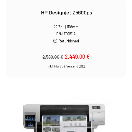
HP Designjet Z5600ps
44 Zoll | 1118mm
P/N T0B51A
Refurbished
Ursprünglicher
2.449,00
€
Aktueller
2.589,00
€
Preis
Preis
war:
ist:
2.589,00 €
2.449,00 €.