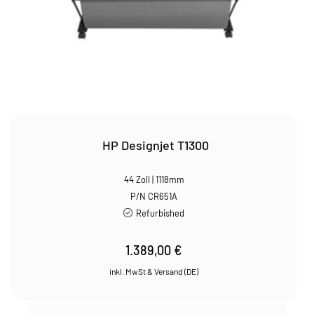
HP Designjet T1300
44 Zoll | 1118mm
P/N CR651A
Refurbished
1.389,00
€