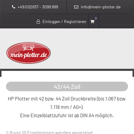
+49 (0)2837 - 3099 899
info@mein-plotter.de
0
Einloggen / Registrieren
>
>
mein-plotter.de
Produkte
42/44 Zoll
42/44 Zoll
HP Plotter mit 42 bzw. 44 Zoll Druckbreite (bis 1.067 bzw.
1.118 mm / A0+).
Eine Einzelblattzufuhr ist ab DIN A4 möglich.
Nach
1–9 von 10 Ergebnissen werden angezeigt