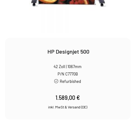
HP Designjet 500
42 Zoll | 1067mm
P/N C7770B
Refurbished
1.589,00
€