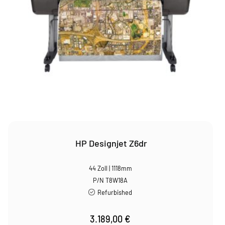
HP Designjet Z6dr
44 Zoll | 1118mm
P/N T8W18A
Refurbished
3.189,00
€