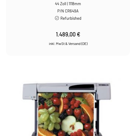
44 Zoll | 1118mm
P/N CR649A
Refurbished
1.489,00
€