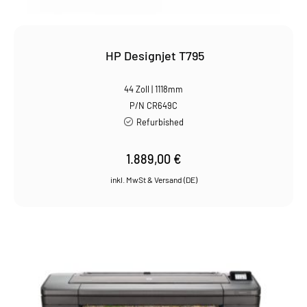
HP Designjet T795
44 Zoll | 1118mm
P/N CR649C
Refurbished
1.889,00
€