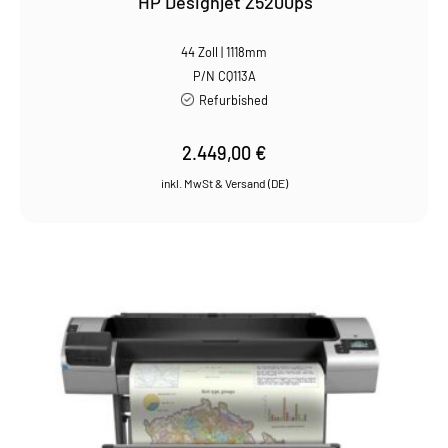
HP Designjet Z5200ps
44 Zoll | 1118mm
P/N CQ113A
Refurbished
2.449,00
€