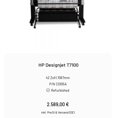
HP Designjet T7100
42 Zoll | 1067mm
P/N CQ105A
Refurbished
2.589,00
€