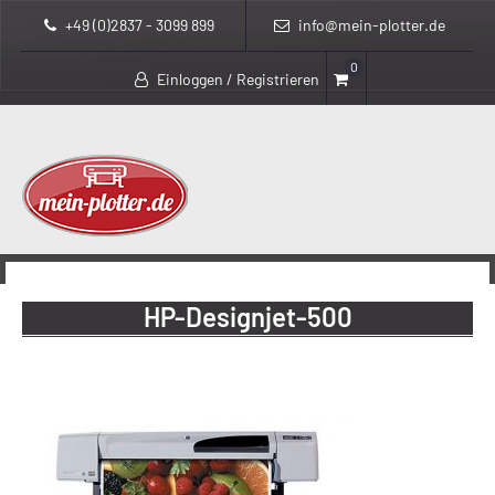
+49 (0)2837 - 3099 899
info@mein-plotter.de
0
Einloggen / Registrieren
>
mein-plotter.de
HP-Designjet-500
HP-Designjet-500