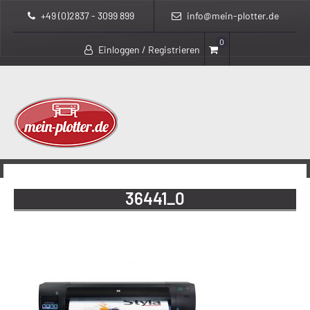
+49 (0)2837 - 3099 899
info@mein-plotter.de
0
Einloggen / Registrieren
>
mein-plotter.de
36441_0
36441_0