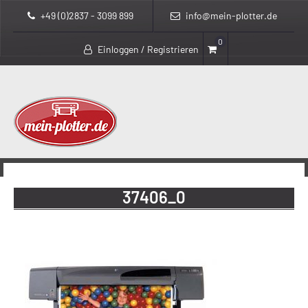
+49 (0)2837 - 3099 899
info@mein-plotter.de
0
Einloggen / Registrieren
>
mein-plotter.de
37406_0
37406_0