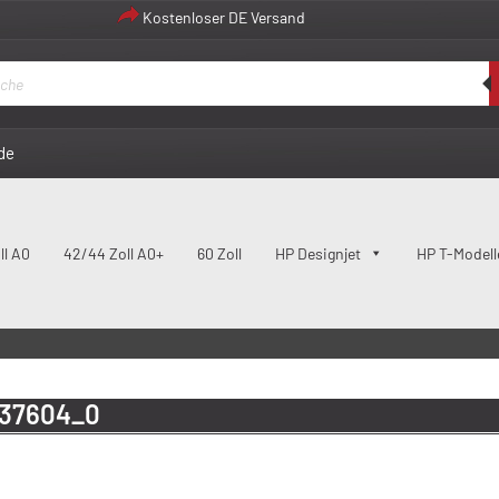
Kostenloser DE Versand
de
ll A0
42/44 Zoll A0+
60 Zoll
HP Designjet
HP T-Modell
37604_0