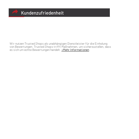
Kundenzufriedenheit
Wir nutzen Trusted Shops als unabhängigen Dienstleister für die Einholung
von Bewertungen. Trusted Shops trifft Maßnahmen, um sicherzustellen, dass
es sich um echte Bewertungen handelt.
»Mehr Informationen