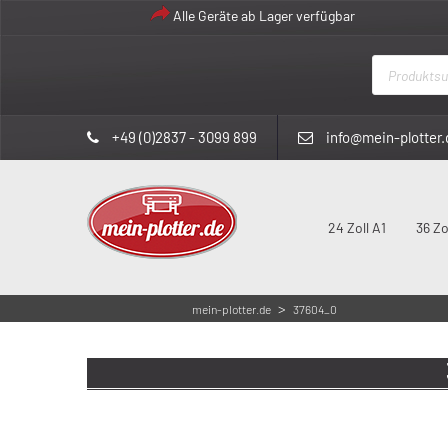
Alle Geräte ab Lager verfügbar
Products
search
+49 (0)2837 - 3099 899
info@mein-plotter.
24 Zoll A1
36 Zo
>
mein-plotter.de
37604_0