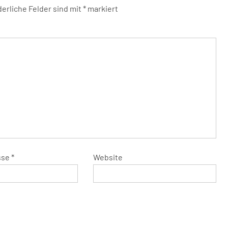
derliche Felder sind mit
*
markiert
sse
*
Website