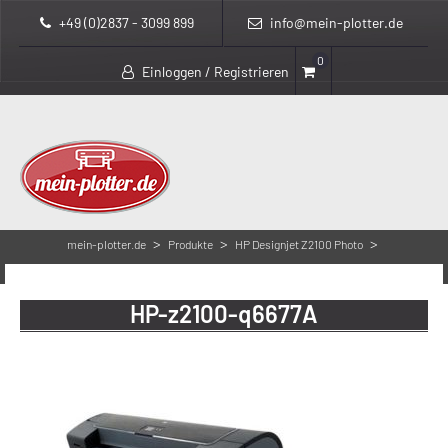
+49 (0)2837 - 3099 899
info@mein-plotter.de
0
Einloggen / Registrieren
>
>
>
mein-plotter.de
Produkte
HP Designjet Z2100 Photo
HP-z2100-q6677A
HP-z2100-q6677A