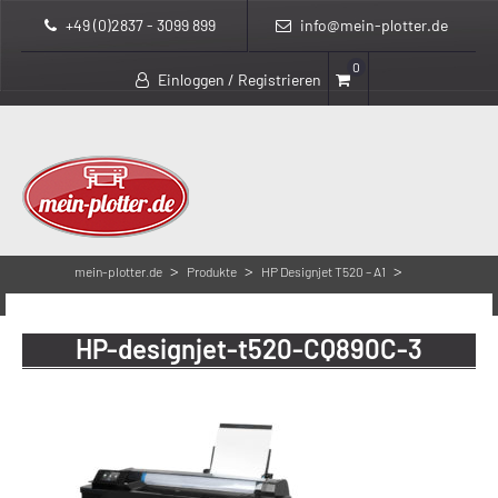
+49 (0)2837 - 3099 899
info@mein-plotter.de
0
Einloggen / Registrieren
>
>
>
mein-plotter.de
Produkte
HP Designjet T520 – A1
HP-designjet-t520-CQ890C-3
HP-designjet-t520-CQ890C-3