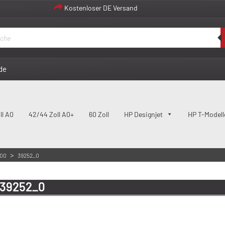
Kostenloser DE Versand
de
ll A0
42/44 Zoll A0+
60 Zoll
HP Designjet
HP T-Modell
>
100
39252_0
39252_0