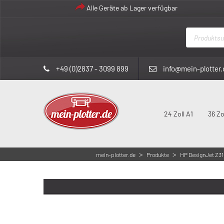
Alle Geräte ab Lager verfügbar
Products
search
+49 (0)2837 - 3099 899
info@mein-plotter.
24 Zoll A1
36 Zo
>
>
mein-plotter.de
Produkte
HP DesignJet Z3