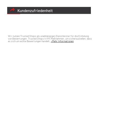
Kundenzufriedenheit
Wir nutzen Trusted Shops als unabhängigen Dienstleister für die Einholung
von Bewertungen. Trusted Shops trifft Maßnahmen, um sicherzustellen, dass
es sich um echte Bewertungen handelt.
»Mehr Informationen