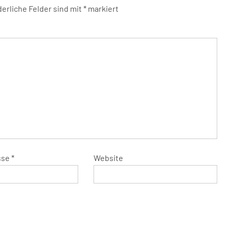
derliche Felder sind mit
*
markiert
sse
*
Website