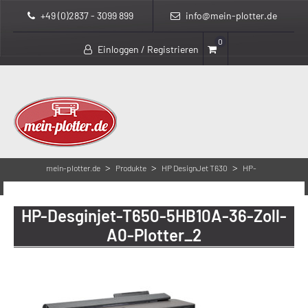
+49 (0)2837 - 3099 899
info@mein-plotter.de
0
Einloggen / Registrieren
>
>
>
mein-plotter.de
Produkte
HP DesignJet T630
HP-
Desginjet-T650-5HB10A-36-Zoll-A0-Plotter_2
HP-Desginjet-T650-5HB10A-36-Zoll-
A0-Plotter_2