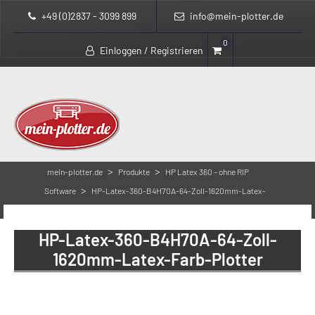
+49 (0)2837 - 3099 899
info@mein-plotter.de
0
Einloggen / Registrieren
>
>
mein-plotter.de
Produkte
HP Latex 360 – ohne RIP
>
Software
HP-Latex-360-B4H70A-64-Zoll-1620mm-Latex-
Farb-Plotter
HP-Latex-360-B4H70A-64-Zoll-
1620mm-Latex-Farb-Plotter