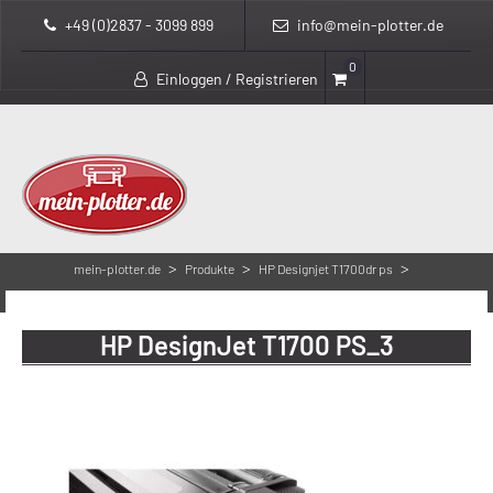
+49 (0)2837 - 3099 899
info@mein-plotter.de
0
Einloggen / Registrieren
>
>
>
mein-plotter.de
Produkte
HP Designjet T1700dr ps
HP DesignJet T1700 PS_3
HP DesignJet T1700 PS_3