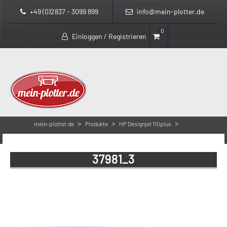
+49 (0)2837 - 3099 899
info@mein-plotter.de
0
Einloggen / Registrieren
>
>
>
mein-plotter.de
Produkte
HP Designjet 110plus
37981_3
37981_3