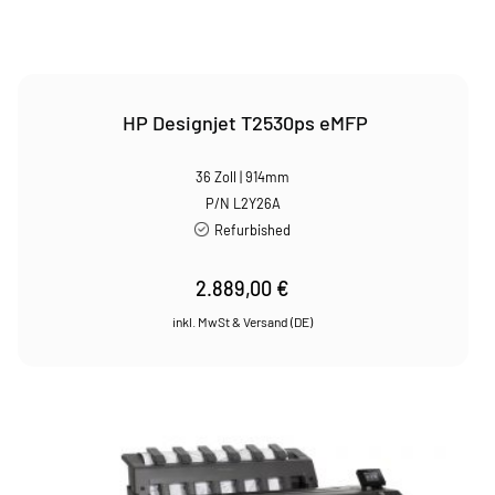
HP Designjet T2530ps eMFP
36 Zoll | 914mm
P/N L2Y26A
Refurbished
2.889,00
€