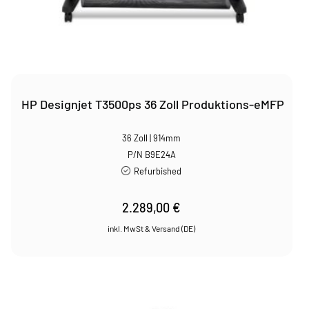
HP Designjet T3500ps 36 Zoll Produktions-eMFP
36 Zoll | 914mm
P/N B9E24A
Refurbished
2.289,00
€