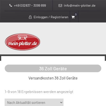
+49 (0)2837 - 3099 899
info@mein-plotter.de
0
Einloggen / Registrieren
>
>
mein-plotter.de
Produkte
36 Zoll Geräte
36 Zoll Geräte
Versandkosten 36 Zoll Geräte
Nach
1–9 von 18 Ergebnissen werden angezeigt
Aktualität
sortiert