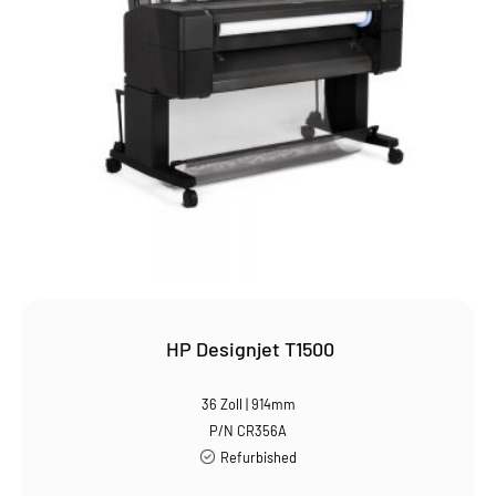
HP Designjet T1500
36 Zoll | 914mm
P/N CR356A
Refurbished