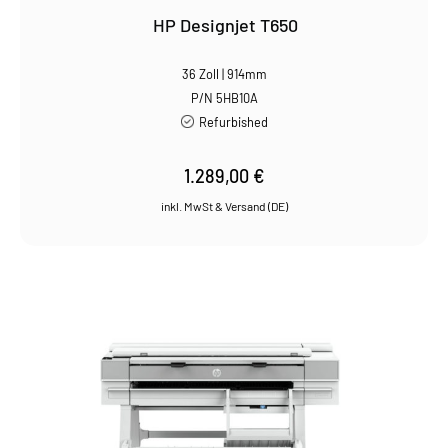
HP Designjet T650
36 Zoll | 914mm
P/N 5HB10A
Refurbished
1.289,00
€