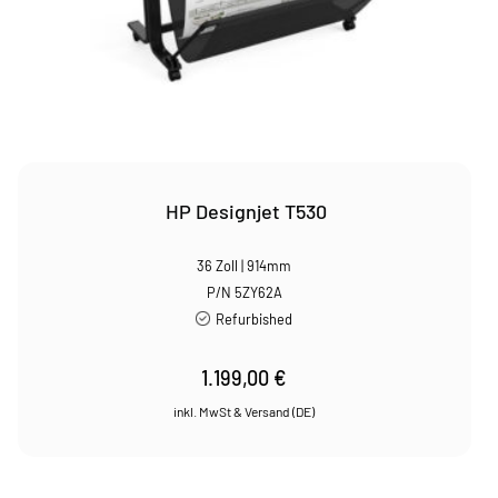
HP Designjet T530
36 Zoll | 914mm
P/N 5ZY62A
Refurbished
1.199,00
€