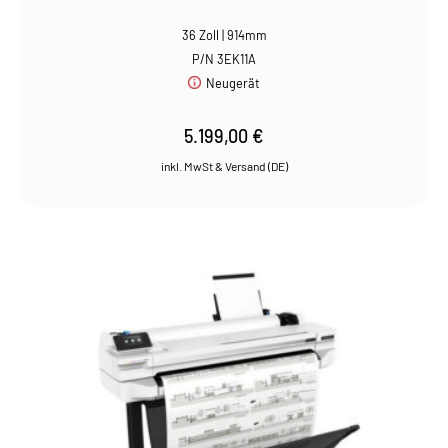
36 Zoll | 914mm
P/N 3EK11A
Neugerät
5.199,00
€