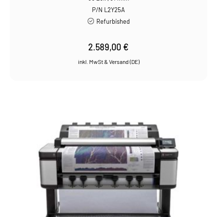
P/N L2Y25A
Refurbished
2.589,00
€