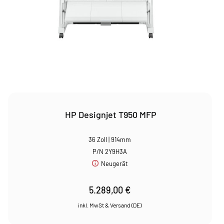
HP Designjet T950 MFP
36 Zoll | 914mm
P/N 2Y9H3A
Neugerät
5.289,00
€