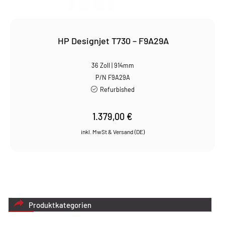
HP Designjet T730 – F9A29A
36 Zoll | 914mm
P/N F9A29A
Refurbished
1.379,00
€
Produktkategorien