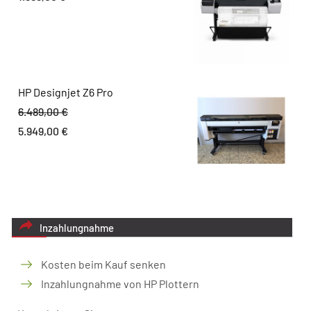
HP Designjet Z6 Pro
6.489,00
€
Ursprünglicher
5.949,00
€
Preis
Aktueller
war:
Preis
6.489,00 €
ist:
5.949,00 €.
Inzahlungnahme
Kosten beim Kauf senken
Inzahlungnahme von HP Plottern