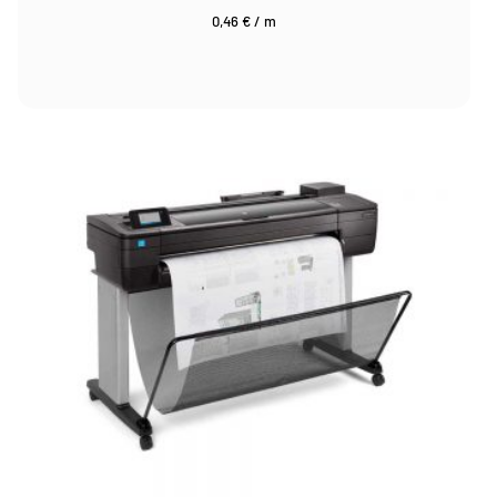
0,46
€
/
m