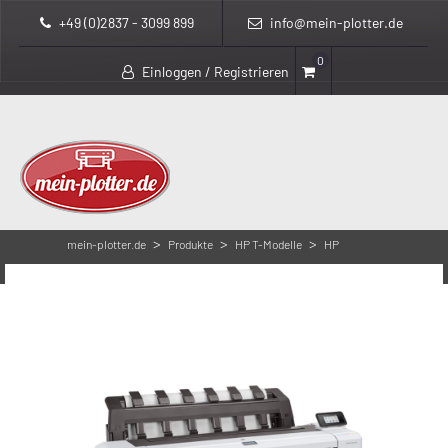
+49 (0)2837 - 3099 899
info@mein-plotter.de
0
Einloggen / Registrieren
>
>
>
mein-plotter.de
Produkte
HP T-Modelle
HP
>
DesignJet T1600
HP Designjet T1600