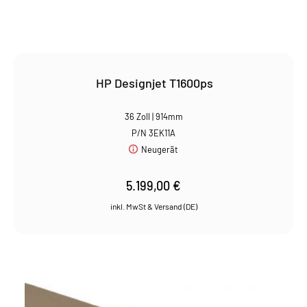
HP Designjet T1600ps
36 Zoll | 914mm
P/N 3EK11A
Neugerät
5.199,00
€