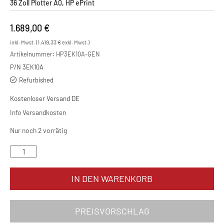
36 Zoll Plotter A0, HP ePrint
1.689,00
€
1.419,33
€
inkl. Mwst. (
exkl. Mwst.)
Artikelnummer:
HP3EK10A-GEN
P/N 3EK10A
Refurbished
Kostenloser Versand DE
Info Versandkosten
Nur noch 2 vorrätig
HP Designjet T1600 Menge
IN DEN WARENKORB
PREISVORSCHLAG