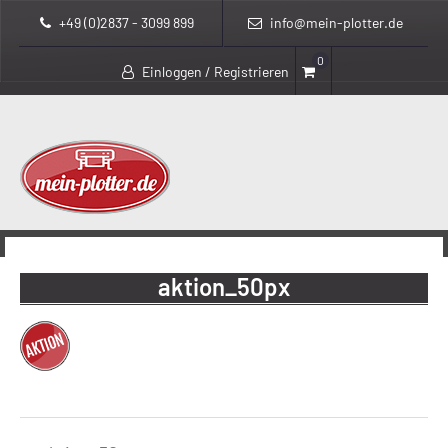
+49 (0)2837 - 3099 899
info@mein-plotter.de
0
Einloggen / Registrieren
>
mein-plotter.de
aktion_50px
aktion_50px
Beitragsnavigation