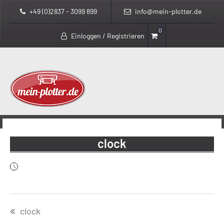
+49 (0)2837 - 3099 899
info@mein-plotter.de
0
Einloggen / Registrieren
>
mein-plotter.de
clock
clock
Beitragsnavigation
clock