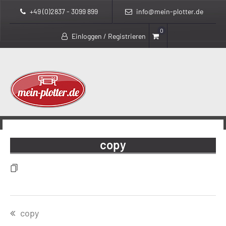
+49 (0)2837 - 3099 899
info@mein-plotter.de
0
Einloggen / Registrieren
>
mein-plotter.de
copy
copy
Beitragsnavigation
copy