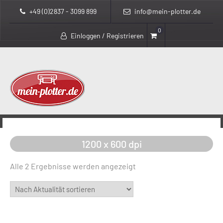
+49 (0)2837 - 3099 899
info@mein-plotter.de
0
Einloggen / Registrieren
>
>
mein-plotter.de
Produkte
1200 x 600 dpi
1200 x 600 dpi
Nach
Alle 2 Ergebnisse werden angezeigt
Aktualität
sortiert