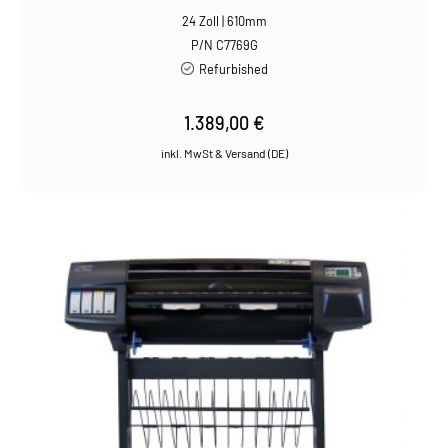
24 Zoll | 610mm
P/N C7769G
Refurbished
1.389,00
€