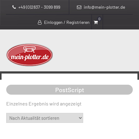
+49 (0)2837 - 3099 899
info@mein-plotter.de
0
Einloggen / Registrieren
>
>
mein-plotter.de
Produkte
PostScript
PostScript
Einzelnes Ergebnis wird angezeigt