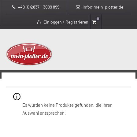
+49 (0)2837 - 3099 899
info@mein-plotter.de
0
Einloggen / Registrieren
>
>
mein-plotter.de
Produkte
Schwarz
Schwarz
Es wurden keine Produkte gefunden, die Ihrer
Auswahl entsprechen.