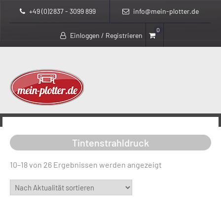
+49 (0)2837 - 3099 899
info@mein-plotter.de
0
Einloggen / Registrieren
>
>
>
mein-plotter.de
Produkte
Tintenstrahldruck
Page 2
Tintenstrahldruck
Nach
10–18 von 26 Ergebnissen werden angezeigt
Aktualität
sortiert