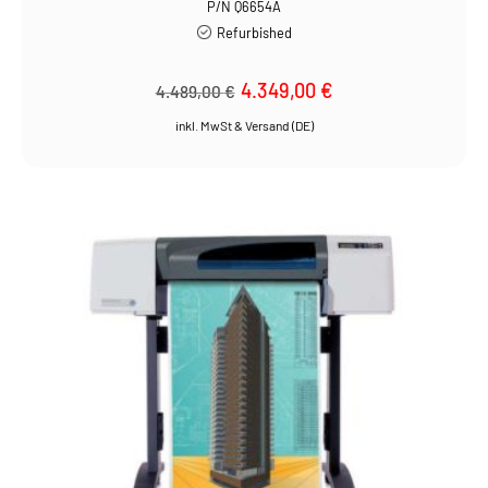
P/N Q6654A
Refurbished
Ursprünglicher
4.349,00
€
Aktueller
4.489,00
€
Preis
Preis
war:
ist:
4.489,00 €
4.349,00 €.