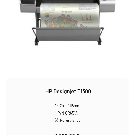
HP Designjet T1300
44 Zoll | 1118mm
P/N CR651A
Refurbished