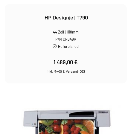
HP Designjet T790
44 Zoll | 1118mm
P/N CR649A
Refurbished
1.489,00
€