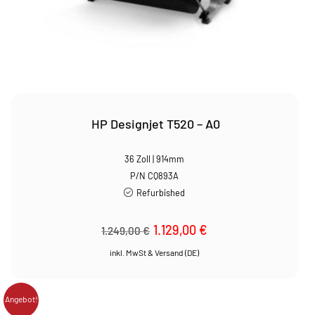
HP Designjet T520 – A0
36 Zoll | 914mm
P/N CQ893A
Refurbished
Ursprünglicher
1.129,00
€
Aktueller
1.249,00
€
Preis
Preis
war:
ist:
1.249,00 €
1.129,00 €.
Angebot!