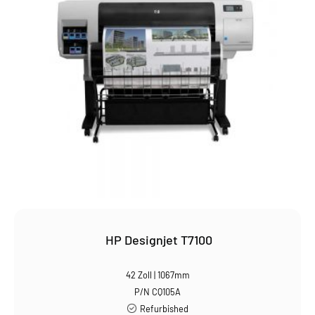
HP Designjet T7100
42 Zoll | 1067mm
P/N CQ105A
Refurbished