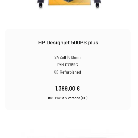
HP Designjet 500PS plus
24 Zoll | 610mm
P/N C7769G
Refurbished
1.389,00
€