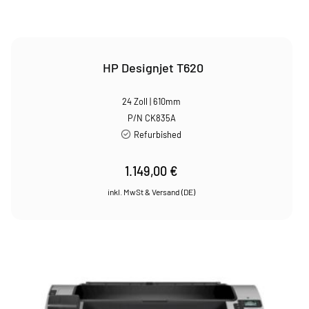
HP Designjet T620
24 Zoll | 610mm
P/N CK835A
Refurbished
1.149,00
€