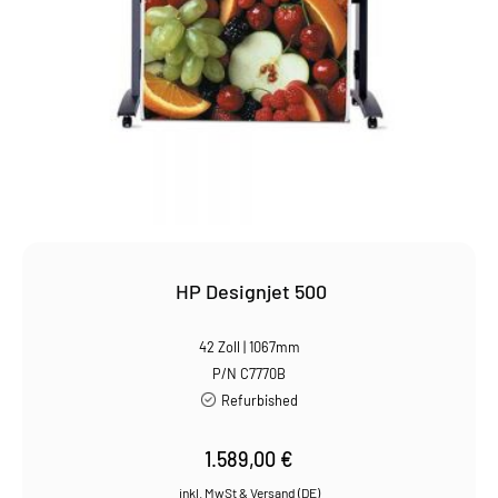
HP Designjet 500
42 Zoll | 1067mm
P/N C7770B
Refurbished
1.589,00
€