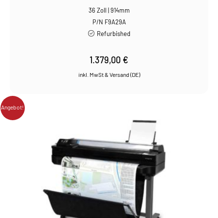
36 Zoll | 914mm
P/N F9A29A
Refurbished
1.379,00
€
Angebot!