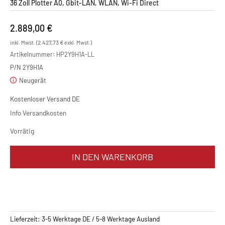
36 Zoll Plotter A0, Gbit-LAN, WLAN, Wi-Fi Direct
2.889,00
€
2.427,73
€
inkl. Mwst. (
exkl. Mwst.)
Artikelnummer:
HP2Y9H1A-LL
P/N 2Y9H1A
Neugerät
Kostenloser Versand DE
Info Versandkosten
Vorrätig
HP
IN DEN WARENKORB
Designjet
T950
Menge
Lieferzeit:
3-5 Werktage DE / 5-8 Werktage Ausland