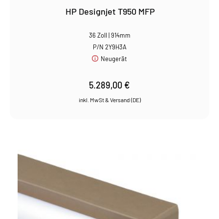
HP Designjet T950 MFP
36 Zoll | 914mm
P/N 2Y9H3A
Neugerät
5.289,00
€