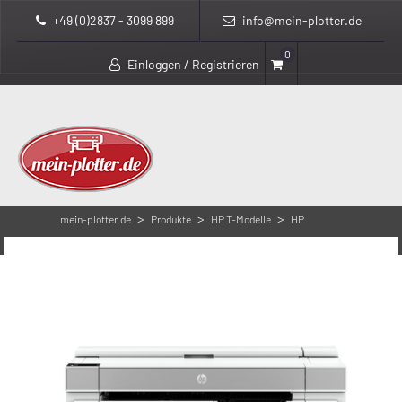
+49 (0)2837 - 3099 899
info@mein-plotter.de
0
Einloggen / Registrieren
>
>
>
mein-plotter.de
Produkte
HP T-Modelle
HP
>
DesignJet T950 Serie
HP Designjet T950