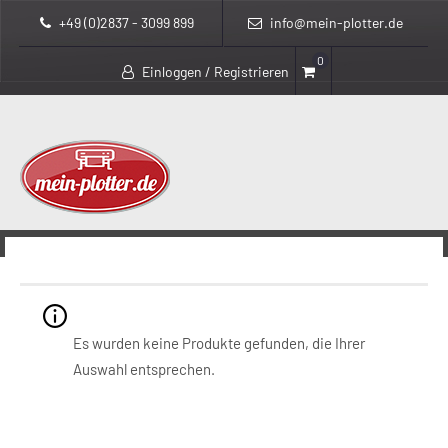
+49 (0)2837 - 3099 899
info@mein-plotter.de
0
Einloggen / Registrieren
>
>
mein-plotter.de
Produkte
0193808345906
0193808345906
Es wurden keine Produkte gefunden, die Ihrer
Auswahl entsprechen.