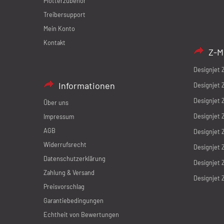
Plotterzubehör
Treibersupport
Mein Konto
Kontakt
Z-M
Designjet 
Informationen
Designjet 
Designjet 
Über uns
Designjet 
Impressum
AGB
Designjet 
Widerrufsrecht
Designjet 
Datenschutzerklärung
Designjet 
Zahlung & Versand
Designjet 
Preisvorschlag
Garantiebedingungen
Echtheit von Bewertungen