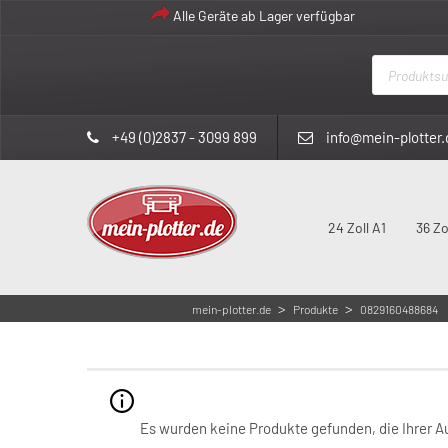
Alle Geräte ab Lager verfügbar
Products
search
+49 (0)2837 - 3099 899
info@mein-plotter.
24 Zoll A1
36 Zo
>
>
mein-plotter.de
Produkte
0829160488684
08
Es wurden keine Produkte gefunden, die Ihrer 