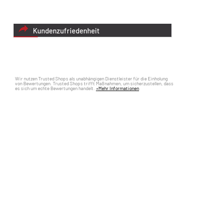
Kundenzufriedenheit
Wir nutzen Trusted Shops als unabhängigen Dienstleister für die Einholung
von Bewertungen. Trusted Shops trifft Maßnahmen, um sicherzustellen, dass
es sich um echte Bewertungen handelt.
»Mehr Informationen