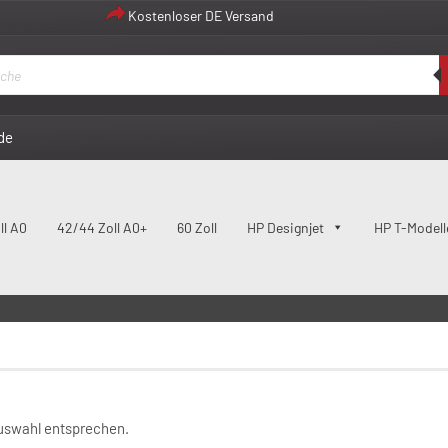
Kostenloser DE Versand
de
ll A0
42/44 Zoll A0+
60 Zoll
HP Designjet
HP T-Modell
29160488684
Auswahl entsprechen.