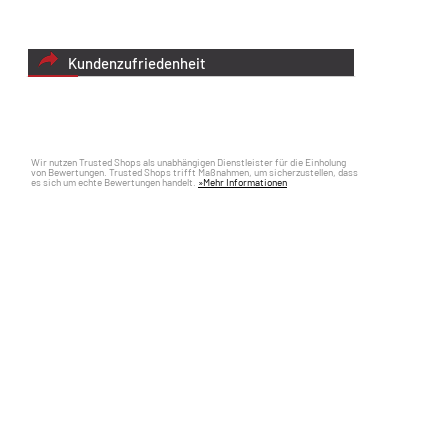
Kundenzufriedenheit
Wir nutzen Trusted Shops als unabhängigen Dienstleister für die Einholung
von Bewertungen. Trusted Shops trifft Maßnahmen, um sicherzustellen, dass
es sich um echte Bewertungen handelt.
»Mehr Informationen