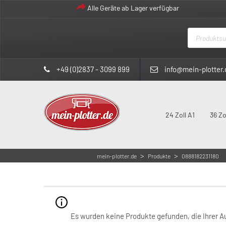
Alle Geräte ab Lager verfügbar
Products
search
+49 (0)2837 - 3099 899
info@mein-plotter.
24 Zoll A1
36 Zo
>
>
mein-plotter.de
Produkte
0888182231180
08
Es wurden keine Produkte gefunden, die Ihrer 