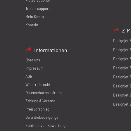
Plotterzubehör
Treibersupport
Mein Konto
Kontakt
Z-M
Designjet 
Informationen
Designjet 
Designjet 
Über uns
Designjet 
Impressum
AGB
Designjet 
Widerrufsrecht
Designjet 
Datenschutzerklärung
Designjet 
Zahlung & Versand
Designjet 
Preisvorschlag
Garantiebedingungen
Echtheit von Bewertungen