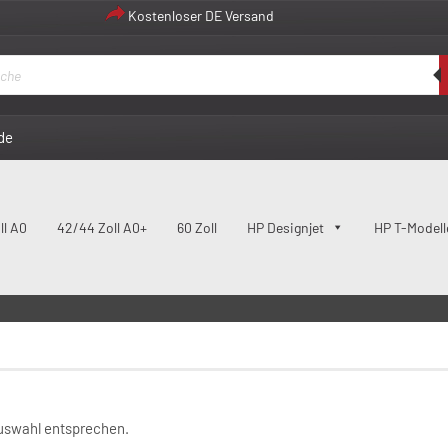
Kostenloser DE Versand
de
ll A0
42/44 Zoll A0+
60 Zoll
HP Designjet
HP T-Modell
88182231180
Auswahl entsprechen.