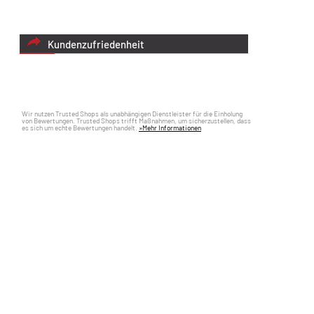
Kundenzufriedenheit
Wir nutzen Trusted Shops als unabhängigen Dienstleister für die Einholung
von Bewertungen. Trusted Shops trifft Maßnahmen, um sicherzustellen, dass
es sich um echte Bewertungen handelt.
»Mehr Informationen