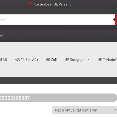
Kostenloser DE Versand
de
ll A0
42/44 Zoll A0+
60 Zoll
HP Designjet
HP T-Modell
89296886907