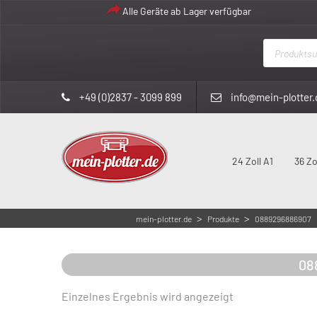
Alle Geräte ab Lager verfügbar
Products
search
+49 (0)2837 - 3099 899
info@mein-plotter.
24 Zoll A1
36 Zo
>
>
mein-plotter.de
Produkte
0889296886907
08
Einzelnes Ergebnis wird angezeigt