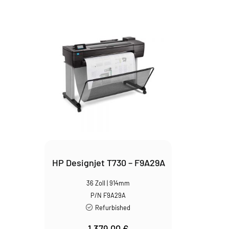
HP Designjet T730 – F9A29A
36 Zoll | 914mm
P/N F9A29A
Refurbished
1.379,00
€