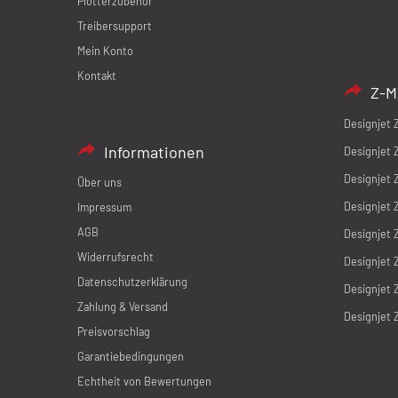
Plotterzubehör
Treibersupport
Mein Konto
Kontakt
Z-M
Designjet 
Informationen
Designjet 
Designjet 
Über uns
Designjet 
Impressum
AGB
Designjet 
Widerrufsrecht
Designjet 
Datenschutzerklärung
Designjet 
Zahlung & Versand
Designjet 
Preisvorschlag
Garantiebedingungen
Echtheit von Bewertungen