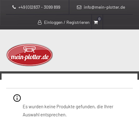
+49 (0)2837 - 3099 899
info@mein-plotter.de
0
Einloggen / Registrieren
>
>
mein-plotter.de
Produkte
193808354618
193808354618
Es wurden keine Produkte gefunden, die Ihrer
Auswahl entsprechen.