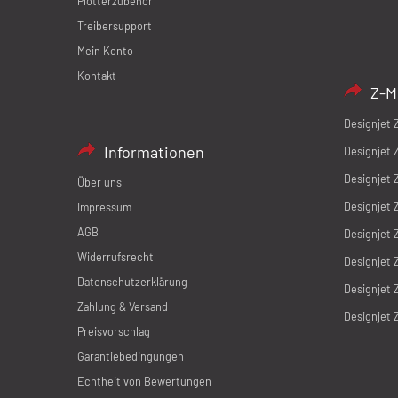
Plotterzubehör
Treibersupport
Mein Konto
Kontakt
Z-M
Designjet 
Informationen
Designjet 
Designjet 
Über uns
Designjet 
Impressum
AGB
Designjet 
Widerrufsrecht
Designjet 
Datenschutzerklärung
Designjet 
Zahlung & Versand
Designjet 
Preisvorschlag
Garantiebedingungen
Echtheit von Bewertungen