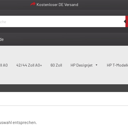
Kostenloser DE Versand
de
ll A0
42/44 Zoll A0+
60 Zoll
HP Designjet
HP T-Modell
913
Auswahl entsprechen.