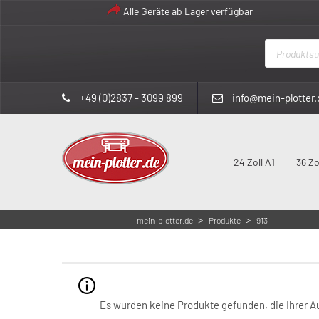
Alle Geräte ab Lager verfügbar
Products
search
+49 (0)2837 - 3099 899
info@mein-plotter.
24 Zoll A1
36 Zo
>
>
mein-plotter.de
Produkte
913
Es wurden keine Produkte gefunden, die Ihrer 