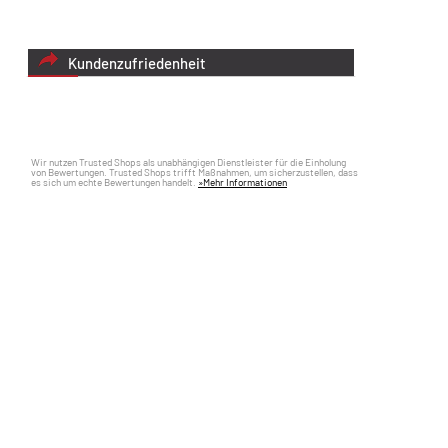
Kundenzufriedenheit
Wir nutzen Trusted Shops als unabhängigen Dienstleister für die Einholung
von Bewertungen. Trusted Shops trifft Maßnahmen, um sicherzustellen, dass
es sich um echte Bewertungen handelt.
»Mehr Informationen