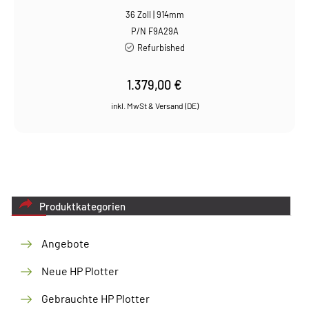
36 Zoll | 914mm
P/N F9A29A
Refurbished
1.379,00
€
Produktkategorien
Angebote
Neue HP Plotter
Gebrauchte HP Plotter