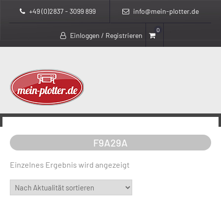
+49 (0)2837 - 3099 899
info@mein-plotter.de
0
Einloggen / Registrieren
>
>
mein-plotter.de
Produkte
F9A29A
F9A29A
Einzelnes Ergebnis wird angezeigt