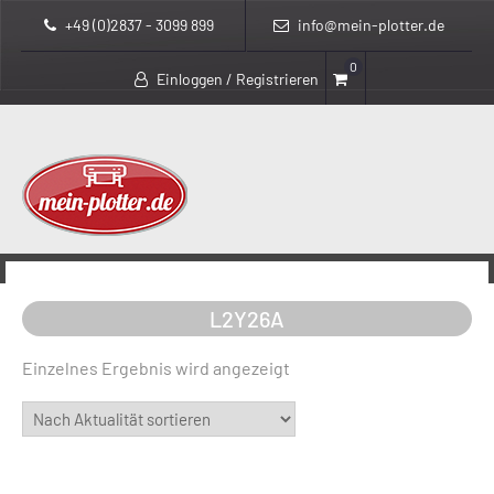
+49 (0)2837 - 3099 899
info@mein-plotter.de
0
Einloggen / Registrieren
>
>
mein-plotter.de
Produkte
L2Y26A
L2Y26A
Einzelnes Ergebnis wird angezeigt