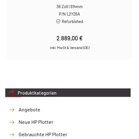
36 Zoll | 914mm
P/N L2Y26A
Refurbished
2.889,00
€
Produktkategorien
Angebote
Neue HP Plotter
Gebrauchte HP Plotter