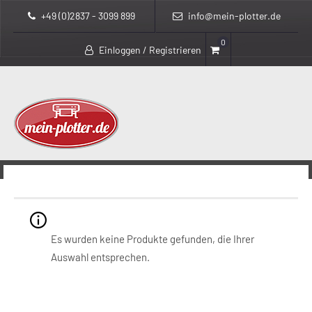
+49 (0)2837 - 3099 899
info@mein-plotter.de
0
Einloggen / Registrieren
>
>
mein-plotter.de
Produkte
Q6683A
Q6683A
Es wurden keine Produkte gefunden, die Ihrer
Auswahl entsprechen.