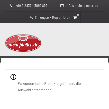
+49 (0)2837 - 3099 899
info@mein-plotter.de
0
Einloggen / Registrieren
>
>
mein-plotter.de
Produkte
T0B52A
T0B52A
Es wurden keine Produkte gefunden, die Ihrer
Auswahl entsprechen.