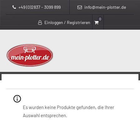
+49 (0)2837 - 3099 899
info@mein-plotter.de
0
Einloggen / Registrieren
>
>
mein-plotter.de
Produkte
X9D24A
X9D24A
Es wurden keine Produkte gefunden, die Ihrer
Auswahl entsprechen.