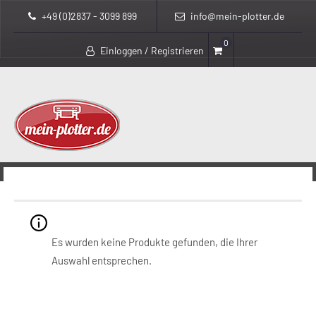
+49 (0)2837 - 3099 899
info@mein-plotter.de
0
Einloggen / Registrieren
>
>
mein-plotter.de
Produkte
Océ
Océ
Es wurden keine Produkte gefunden, die Ihrer
Auswahl entsprechen.