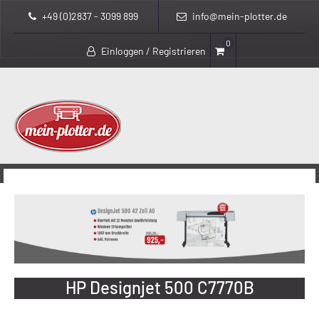
+49 (0)2837 - 3099 899
info@mein-plotter.de
0
Einloggen / Registrieren
>
mein-plotter.de
HP Designjet 500 C7770B
HP Designjet 500 C7770B