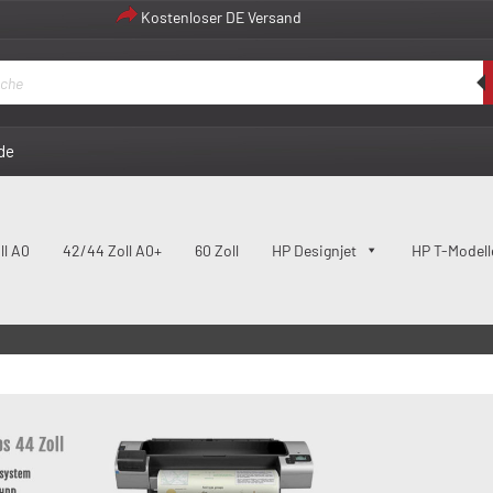
Kostenloser DE Versand
de
ll A0
42/44 Zoll A0+
60 Zoll
HP Designjet
HP T-Modell