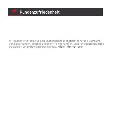
Kundenzufriedenheit
Wir nutzen Trusted Shops als unabhängigen Dienstleister für die Einholung
von Bewertungen. Trusted Shops trifft Maßnahmen, um sicherzustellen, dass
es sich um echte Bewertungen handelt.
»Mehr Informationen