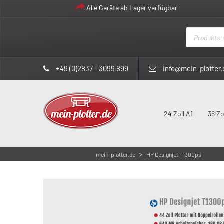
Alle Geräte ab Lager verfügbar
Products
search
+49 (0)2837 - 3099 899
info@mein-plotter.
24 Zoll A1
36 Zo
>
mein-plotter.de
HP Designjet T1300ps