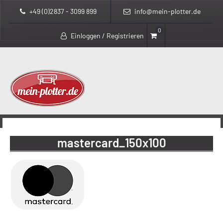
+49 (0)2837 - 3099 899
info@mein-plotter.de
0
Einloggen / Registrieren
>
mein-plotter.de
mastercard_150x100
mastercard_150x100