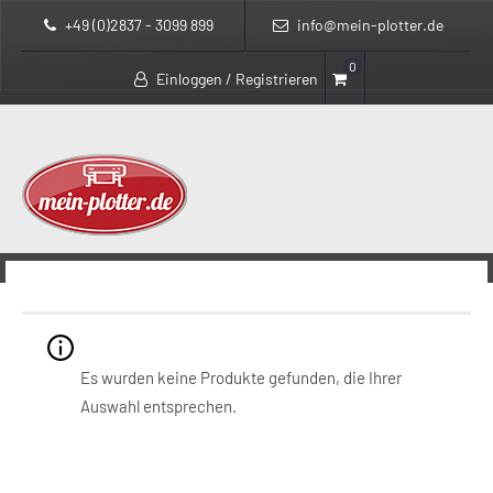
+49 (0)2837 - 3099 899
info@mein-plotter.de
0
Einloggen / Registrieren
>
>
mein-plotter.de
Produkte
dickes Papier
dickes Papier
Es wurden keine Produkte gefunden, die Ihrer
Auswahl entsprechen.