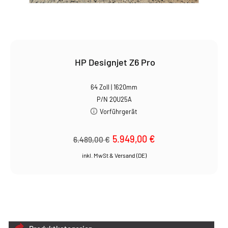
HP Designjet Z6 Pro
64 Zoll | 1620mm
P/N 2QU25A
Vorführgerät
Ursprünglicher
5.949,00
€
Aktueller
6.489,00
€
Preis
Preis
war:
ist:
6.489,00 €
5.949,00 €.