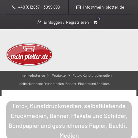
+49 (0)2837 - 3099 899
info@mein-plotter.de
0
Einloggen / Registrieren
>
>
mein-plotter.de
Produkte
Foto-, Kunstdruckmedien,
selbstklebende Druckmedien, Banner, Plakate und Schilder,
Bondpapier und gestrichenes Papier, Backlit-Medien
Foto-, Kunstdruckmedien, selbstklebende
Druckmedien, Banner, Plakate und Schilder,
Bondpapier und gestrichenes Papier, Backlit-
Medien