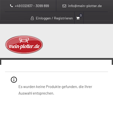
+49 (0)2837 - 3099 899
info@mein-plotter.de
0
Einloggen / Registrieren
>
>
mein-plotter.de
Produkte
HP Banner mit Tyvek®
HP Banner mit Tyvek®
Es wurden keine Produkte gefunden, die Ihrer
Auswahl entsprechen.