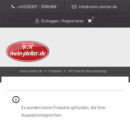
+49 (0)2837 - 3099 899
info@mein-plotter.de
0
Einloggen / Registrieren
>
>
mein-plotter.de
Produkte
HP Folie für die rückseitige
Beleuchtung
HP Folie für die rückseitige Beleuchtung
Es wurden keine Produkte gefunden, die Ihrer
Auswahl entsprechen.