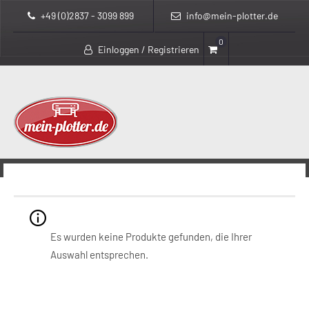
+49 (0)2837 - 3099 899
info@mein-plotter.de
0
Einloggen / Registrieren
>
>
mein-plotter.de
Produkte
Laminate (Plastik)
Laminate (Plastik)
Es wurden keine Produkte gefunden, die Ihrer
Auswahl entsprechen.