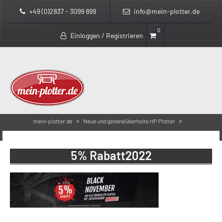
+49 (0)2837 - 3099 899
info@mein-plotter.de
0
Einloggen / Registrieren
>
>
mein-plotter.de
Neue und generalüberholte HP Plotter
5% Rabatt2022
5% Rabatt2022