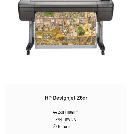
HP Designjet Z6dr
44 Zoll | 1118mm
P/N T8W18A
Refurbished