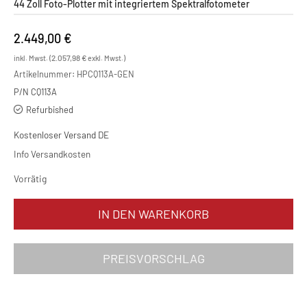
44 Zoll Foto-Plotter mit integriertem Spektralfotometer
2.449,00
€
2.057,98
€
inkl. Mwst. (
exkl. Mwst.)
Artikelnummer:
HPCQ113A-GEN
P/N CQ113A
Refurbished
Kostenloser Versand DE
Info Versandkosten
Vorrätig
HP Designjet Z5200ps Menge
IN DEN WARENKORB
PREISVORSCHLAG