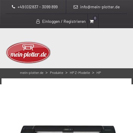
+49 (0)2837 - 3099 899
info@mein-plotter.de
0
Einloggen / Registrieren
>
>
>
mein-plotter.de
Produkte
HP Z-Modelle
HP
>
Designjet Z5200
HP Designjet Z5200ps