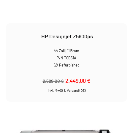
HP Designjet Z5600ps
44 Zoll | 1118mm
P/N T0B51A
Refurbished
Ursprünglicher
2.449,00
€
Aktueller
2.589,00
€
Preis
Preis
war:
ist:
2.589,00 €
2.449,00 €.