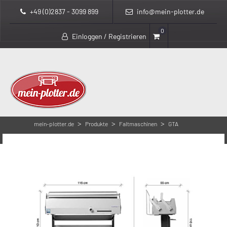
+49 (0)2837 - 3099 899
info@mein-plotter.de
0
Einloggen / Registrieren
>
>
>
mein-plotter.de
Produkte
Faltmaschinen
GTA
Solutions FlexFold 1.1