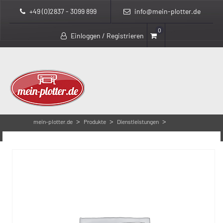
+49 (0)2837 - 3099 899
info@mein-plotter.de
0
Einloggen / Registrieren
>
>
>
mein-plotter.de
Produkte
Dienstleistungen
Lieferung bis zum Aufstellort