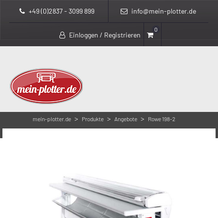
+49 (0)2837 - 3099 899
info@mein-plotter.de
0
Einloggen / Registrieren
>
>
>
mein-plotter.de
Produkte
Angebote
Rowe 198-2
Papierschneidemaschine A0+