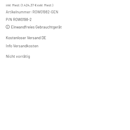
1.424,37
€
inkl. Mwst. (
exkl. Mwst.)
Artikelnummer:
ROW01982-GEN
P/N ROW0198-2
Einwandfreies Gebrauchtgerät
Kostenloser Versand DE
Info Versandkosten
Nicht vorrätig